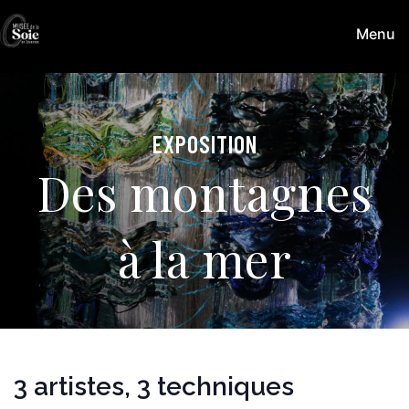
Aller
Menu
au
Musée
contenu
de
la
Soie
EXPOSITION
Des montagnes
à la mer
3 artistes, 3 techniques