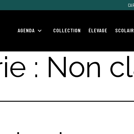
CAR
AGENDA
COLLECTION
ÉLEVAGE
SCOLAI
Ouvrir
le
menu
ie :
Non c