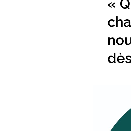
« Q
cha
nou
dès