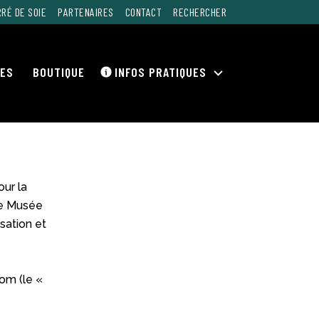
RÉ DE SOIE
PARTENAIRES
CONTACT
RECHERCHER
RES
BOUTIQUE
INFOS PRATIQUES
Ouvrir
le
menu
our la
ite Musée
isation et
om (le «