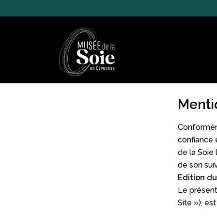
Aller
au
contenu
Musée
Menti
de
la
Soie
Conforméme
confiance e
de la Soie 
de son suiv
Edition du
Le présent
Site »), est