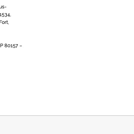
us-
1534,
Fort,
BP 80157 –