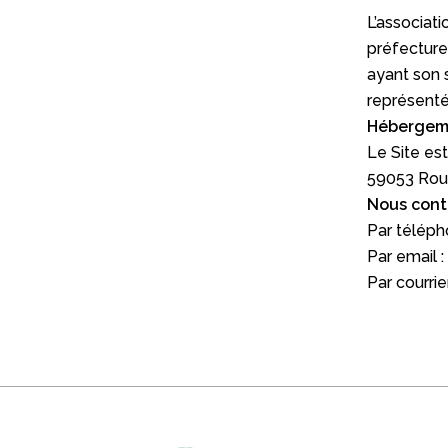
L’associat
préfecture
ayant son 
représenté
Hébergem
Le Site es
59053 Roub
Nous cont
Par télép
Par email :
Par courrie