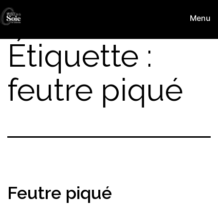
Aller
Menu
au
Musée
contenu
de
Étiquette :
la
Soie
feutre piqué
Feutre piqué